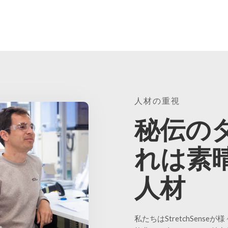
人材の重視
秘伝の
れは素
人材
私たちはStretchSens