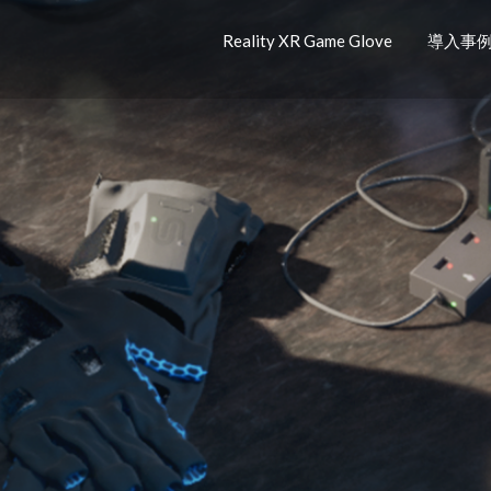
Reality XR Game Glove
導入事